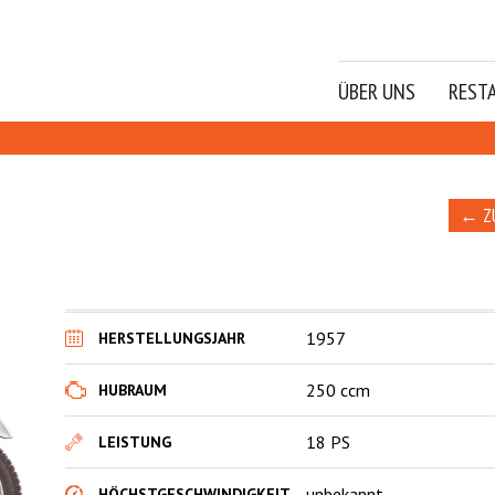
ÜBER UNS
REST
← Z
1957
HERSTELLUNGSJAHR
250 ccm
HUBRAUM
18 PS
LEISTUNG
unbekannt
HÖCHSTGESCHWINDIGKEIT