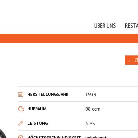
ÜBER UNS
REST
← Z
1939
HERSTELLUNGSJAHR
98 ccm
HUBRAUM
3 PS
LEISTUNG
unbekannt
HÖCHSTGESCHWINDIGKEIT